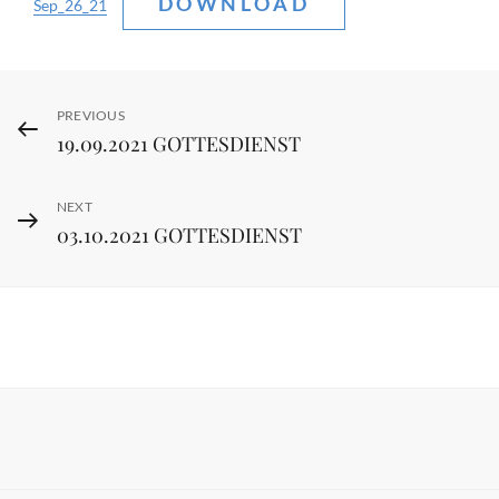
DOWNLOAD
Sep_26_21
Post
Previous
PREVIOUS
19.09.2021 GOTTESDIENST
Post
navigation
Next
NEXT
03.10.2021 GOTTESDIENST
Post