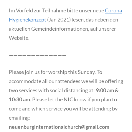
Im Vorfeld zur Teilnahme bitte unser neue
Corona
Hygienekonzept
(Jan 2021) lesen, das neben den
aktuellen Gemeindeinformationen, auf unserer
Website.
—————————————
Please join us for worship this Sunday. To
accommodate all our attendees we will be offering
two services with social distancing at:
9:00 am &
10:30 am
. Please let the NIC know if you plan to
come and which service you will be attending by
emailing:
neuenburginternationalchurch@gmail.com